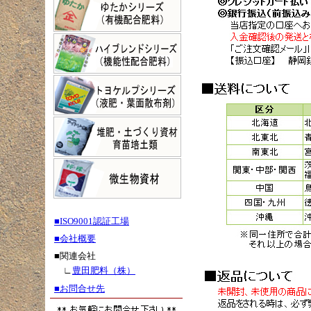
■ISO9001認証工場
■会社概要
■関連会社
∟
豊田肥料（株）
■お問合せ先