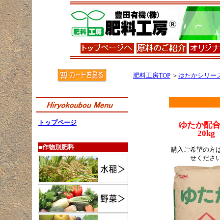
肥料工房TOP
＞
ゆたかシリー
トップページ
ゆたか配合5
20kg
■作物別肥料
購入ご希望の方
せくださ